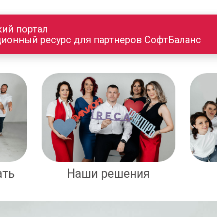
кий портал
ионный ресурс для партнеров СофтБаланс
ать
Наши решения