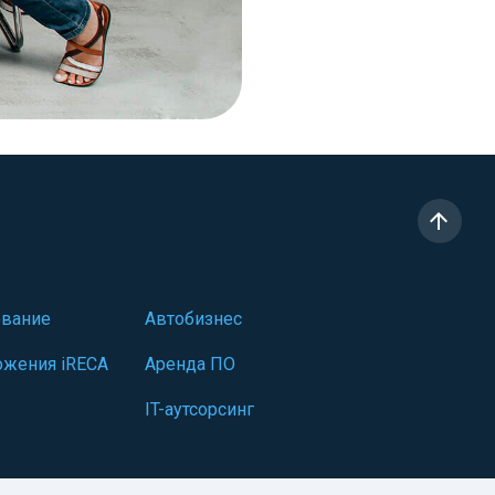
ование
Автобизнес
жения iRECA
Аренда ПО
IT-аутсорсинг